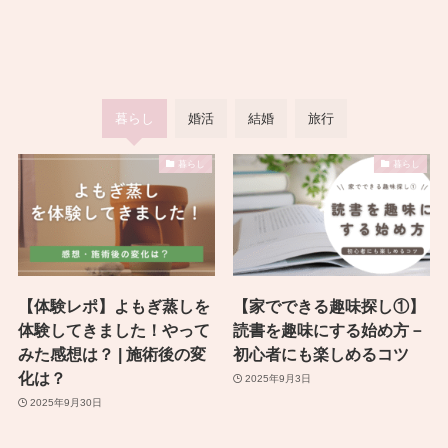
暮らし
婚活
結婚
旅行
暮らし
暮らし
【体験レポ】よもぎ蒸しを
【家でできる趣味探し①】
体験してきました！やって
読書を趣味にする始め方－
みた感想は？ | 施術後の変
初心者にも楽しめるコツ
化は？
2025年9月3日
2025年9月30日