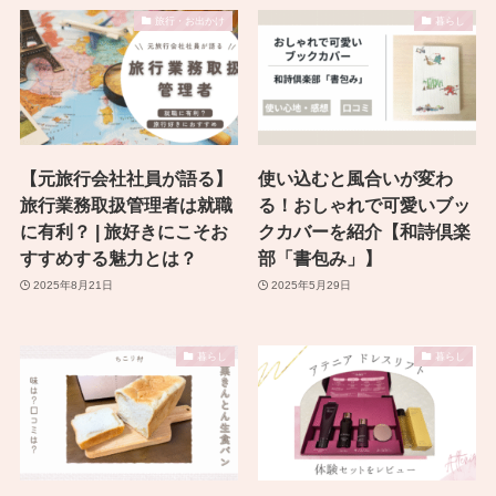
旅行・お出かけ
暮らし
【元旅行会社社員が語る】
使い込むと風合いが変わ
旅行業務取扱管理者は就職
る！おしゃれで可愛いブッ
に有利？ | 旅好きにこそお
クカバーを紹介【和詩倶楽
すすめする魅力とは？
部「書包み」】
2025年8月21日
2025年5月29日
暮らし
暮らし