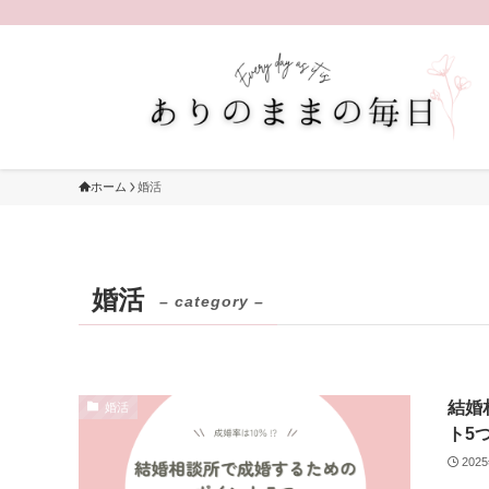
ホーム
婚活
婚活
– category –
結婚
婚活
ト5
202