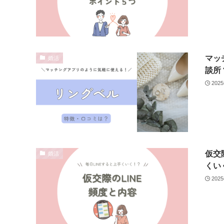
マッ
婚活
談所
202
仮交
婚活
くい
202