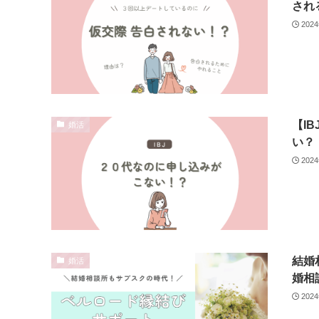
され
202
【I
婚活
い？
202
結婚
婚活
婚相
202