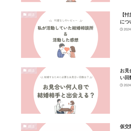
【忖
婚活
につ
202
お見
婚活
い回
202
仮交
婚活