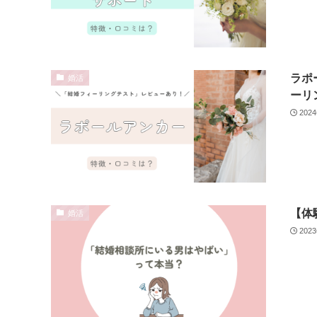
ラポ
婚活
ーリ
202
【体
婚活
202