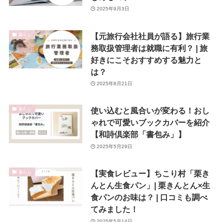
2025年9月3日
【元旅行会社社員が語る】旅行業
暮らし
務取扱管理者は就職に有利？ | 旅
好きにこそおすすめする魅力と
は？
2025年8月21日
使い込むと風合いが変わる！おし
暮らし
ゃれで可愛いブックカバーを紹介
【和詩倶楽部「書包み」】
2025年5月29日
【実食レビュー】ちこり村「栗き
暮らし
んとん生食パン」| 栗きんとん×生
食パンのお味は？ | 口コミも調べ
てみました！
2025年5月14日