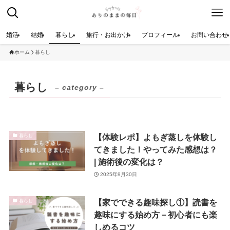
婚活
結婚
暮らし
旅行・お出かけ
プロフィール
お問い合わせ
ホーム
暮らし
暮らし
– category –
【体験レポ】よもぎ蒸しを体験し
暮らし
てきました！やってみた感想は？
| 施術後の変化は？
2025年9月30日
【家でできる趣味探し①】読書を
暮らし
趣味にする始め方－初心者にも楽
しめるコツ