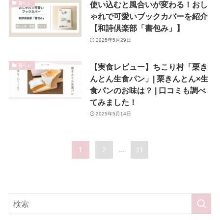
使い込むと風合いが変わる！おし
暮らし
ゃれで可愛いブックカバーを紹介
【和詩倶楽部「書包み」】
2025年5月29日
【実食レビュー】ちこり村「栗き
暮らし
んとん生食パン」| 栗きんとん×生
食パンのお味は？ | 口コミも調べ
てみました！
2025年5月14日
1
2
...
11