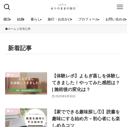
婚活
結婚
暮らし
旅行・お出かけ
プロフィール
お問い合わせ
ホーム
新着記事
新着記事
【体験レポ】よもぎ蒸しを体験し
暮らし
てきました！やってみた感想は？
| 施術後の変化は？
2025年9月30日
【家でできる趣味探し①】読書を
暮らし
趣味にする始め方－初心者にも楽
しめるコツ