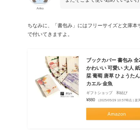
Ariko
ちなみに、「書包み」にはフリーサイズと文庫本
で付いてきますよ。
ブックカバー 書包み 全2
かわいい 可愛い 大人 紙
栞 葡萄 唐草 ひょうたん 
カエル 金魚
ギフトショップ 和結び
¥880
（2025/05/29 10:57時点 |
Amazon