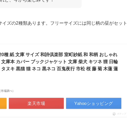
サイズの2種類あります。フリーサイズには同じ柄の栞がセッ
0種 紙 文庫 サイズ 和詩倶楽部 室町紗紙 和 和柄 おしゃれ
 文庫本 カバー ブックジャケット 文庫 柴犬 キツネ 狸 日輪
タヌキ 黒猫 猫 ネコ 黒ネコ 百鬼夜行 市松 桜 藤 菊 木蓮 蓮
 楽天市場調べ）
楽天市場
Yahooショッピング
ポチップ