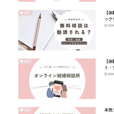
【体
婚活
ック
202
【体
婚活
ト・
202
本気
婚活