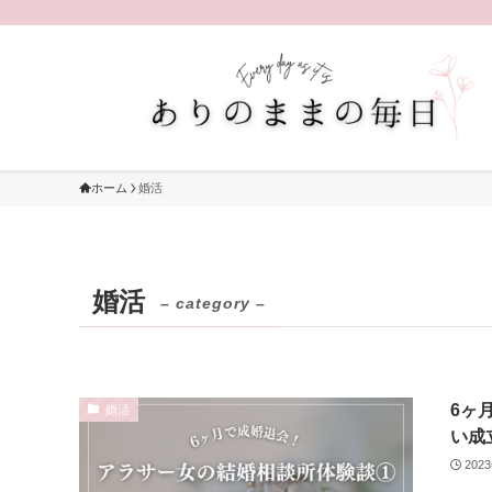
ホーム
婚活
婚活
– category –
6ヶ
婚活
い成
202