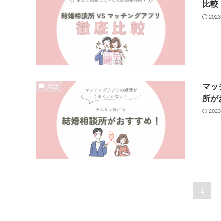
比較
202
マッ
婚活
所が
202
1
..