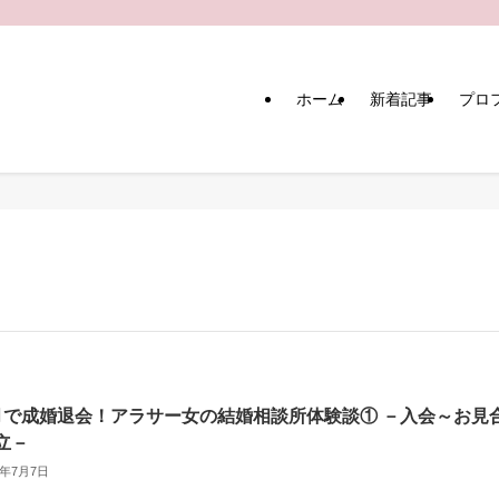
ホーム
新着記事
プロ
月で成婚退会！アラサー女の結婚相談所体験談① －入会～お見
立－
3年7月7日