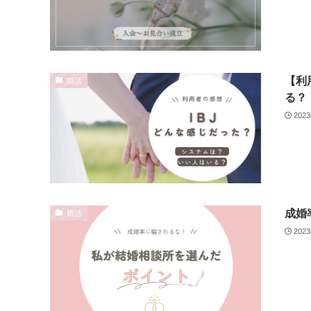
【利
婚活
る？
202
成婚
婚活
202