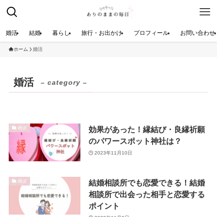
婚活
結婚
暮らし
旅行・お出かけ
プロフィール
お問い合わせ
ホーム
婚活
婚活
– category –
効果があった！縁結び・良縁祈願
婚活
のパワースポット神社は？
2023年11月10日
結婚相談所でも恋愛できる！結婚
婚活
相談所で出会った相手と恋愛する
ポイント