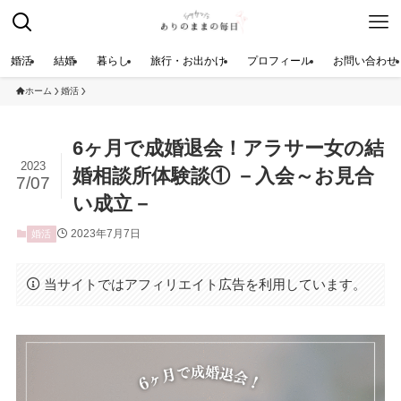
婚活
結婚
暮らし
旅行・お出かけ
プロフィール
お問い合わせ
ホーム
婚活
6ヶ月で成婚退会！アラサー女の結
2023
婚相談所体験談① －入会～お見合
7/07
い成立－
2023年7月7日
婚活
当サイトではアフィリエイト広告を利用しています。