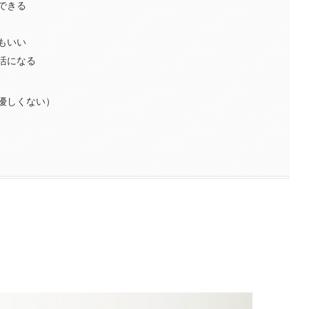
できる
もいい
活になる
優しくない）