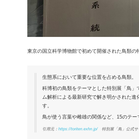
東京の国立科学博物館で初めて開催された鳥類の
生態系において重要な位置を占める鳥類。
科博初の鳥類をテーマとした特別展「鳥」
ム解析による最新研究で解き明かされた進
す。
鳥が使う言葉や雌雄の関係など、15のテ
引用元：
https://toriten.exhn.jp/
特別展「鳥」公式サ